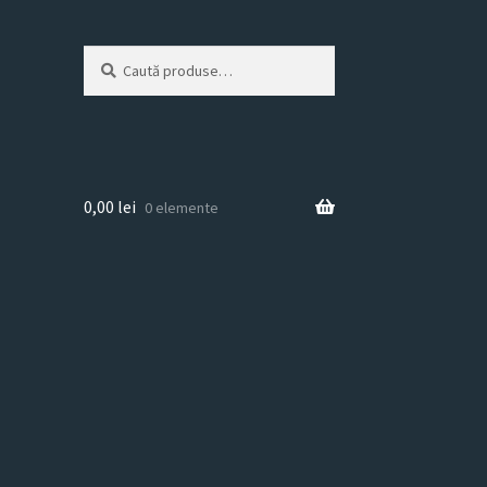
Caută
Caută
după:
0,00
lei
0 elemente