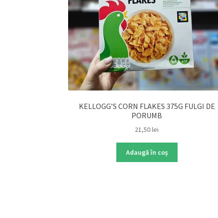
KELLOGG’S CORN FLAKES 375G FULGI DE
PORUMB
21,50
lei
Adaugă în coș