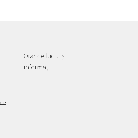
Orar de lucru și
informații
ate