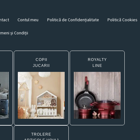
ntact
Contul meu
Politică de Confidențialitate
Politică Cookies
meni și Condiții
COPII
ROYALTY
JUCARII
LINE
TROLERE