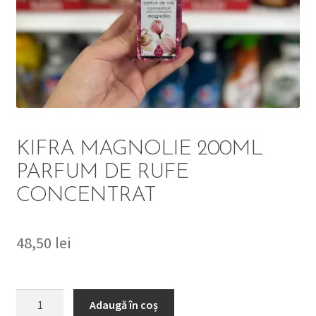
DETERGENT
ÎNGRIJIRE
SOLUȚII CURĂȚENIE
PERSONALĂ
KIFRA MAGNOLIE 200ML
PARFUM DE RUFE
CONCENTRAT
TROLERE
ARTICOLE VOIAJ
48,50
lei
Cantitate
Adaugă în coș
KIFRA