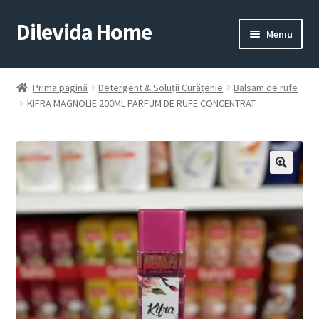
Dilevida Home
Sari
Sari
Meniu
la
la
navigare
conținut
SUPERMARKET
PENTRU
ALIMENTE
CASĂ
Prima pagină
Detergent & Soluții Curățenie
Balsam de rufe
KIFRA MAGNOLIE 200ML PARFUM DE RUFE CONCENTRAT
COPII
ROYALTY
JUCARII
LINE