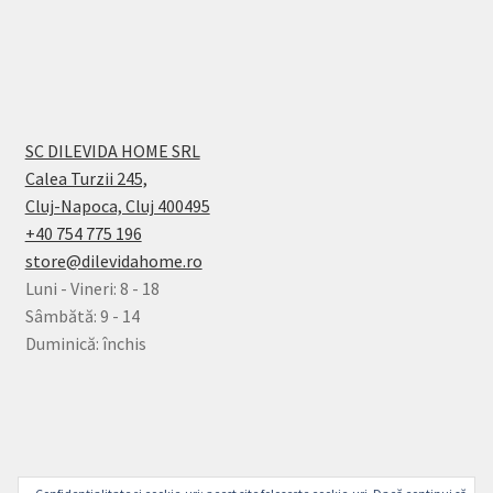
SC DILEVIDA HOME SRL
Calea Turzii 245,
Cluj-Napoca, Cluj 400495
+40 754 775 196
store@dilevidahome.ro
Luni - Vineri: 8 - 18
Sâmbătă: 9 - 14
Duminică: închis
© Dilevida Home 2026