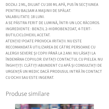
DOZAJ: 2 ML, DILUAT CU 100 ML APĂ, PUS ÎN SECȚIUNEA
PENTRU BALSAM A MAŞINII DE SPĂLAT.
VALABILITATE: 18 LUNI.
A SE PĂSTRA FERIT DE LUMINĂ, ÎNTR-UN LOC RĂCOROS.
INGREDIENTE : BENZIL 2-HIDROBENZOAT, 4-TERT-
BUTILCICLOHEXIL ACETAT.
ATENȚIE! POATE PROVOCA IRITAȚII. NU ESTE
RECOMANDATĂ UTILIZAREA DE CĂTRE PERSOANE CU
ALERGII SEVERE ȘI COPII PÂNĂ LA 2 ANI. NU LĂSAȚI LA
ÎNDEMÂNA COPIILOR. EVITAȚI CONTACTUL CU PIELEA. NU
ÎNGHIȚIȚI. CLĂTIȚI ABUNDENT CU APĂ ȘI CONSULTAȚI DE
URGENȚĂ UN MEDIC DACĂ PRODUSUL INTRĂ ÎN CONTACT
CU OCHII SAU ESTE INGERAT.
Produse similare