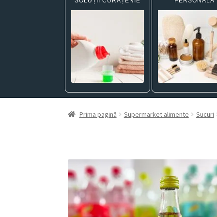
SOLUȚII CURĂȚENIE
PERSONALĂ
Prima pagină
Supermarket alimente
Sucuri