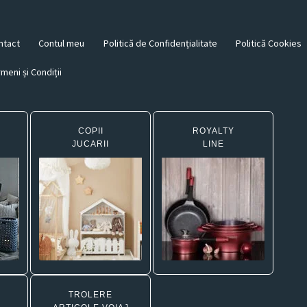
ntact
Contul meu
Politică de Confidențialitate
Politică Cookies
meni și Condiții
COPII
ROYALTY
JUCARII
LINE
TROLERE