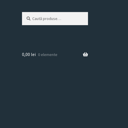
Caută
Caută
după:
0,00
lei
0 elemente