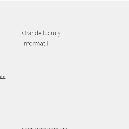
Orar de lucru și
informații
ate