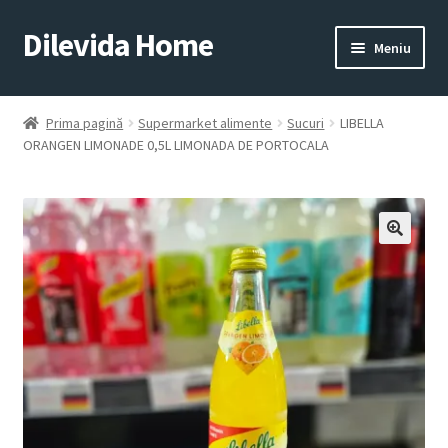
Dilevida Home
Sari
Sari
Meniu
la
la
navigare
conținut
SUPERMARKET
PENTRU
ALIMENTE
CASĂ
Prima pagină
Supermarket alimente
Sucuri
LIBELLA
ORANGEN LIMONADE 0,5L LIMONADA DE PORTOCALA
COPII
ROYALTY
JUCARII
LINE