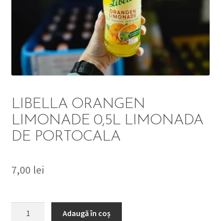
DETERGENT
ÎNGRIJIRE
SOLUȚII CURĂȚENIE
PERSONALĂ
LIBELLA ORANGEN
LIMONADE 0,5L LIMONADA
DE PORTOCALA
TROLERE
ARTICOLE VOIAJ
7,00
lei
Cantitate
Adaugă în coș
LIBELLA