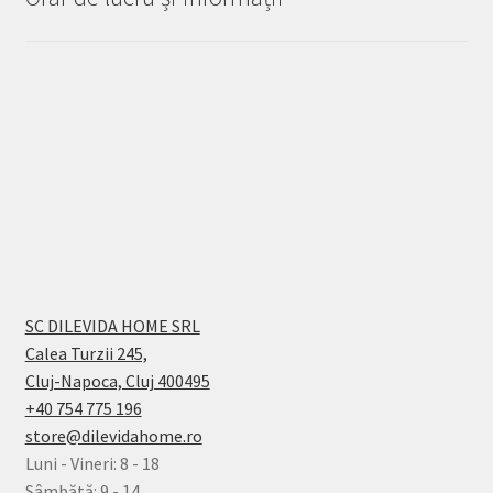
SC DILEVIDA HOME SRL
Calea Turzii 245,
Cluj-Napoca, Cluj 400495
+40 754 775 196
store@dilevidahome.ro
Luni - Vineri: 8 - 18
Sâmbătă: 9 - 14