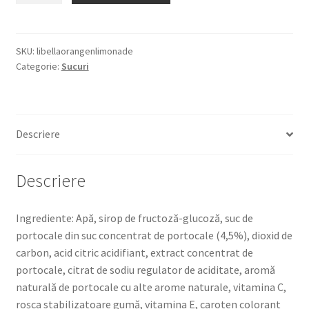
ORANGEN
LIMONADE
0,5L
SKU:
libellaorangenlimonade
Categorie:
Sucuri
LIMONADA
DE
PORTOCALA
Descriere
Descriere
Ingrediente: Apă, sirop de fructoză-glucoză, suc de
portocale din suc concentrat de portocale (4,5%), dioxid de
carbon, acid citric acidifiant, extract concentrat de
portocale, citrat de sodiu regulator de aciditate, aromă
naturală de portocale cu alte arome naturale, vitamina C,
roșca stabilizatoare gumă, vitamina E, caroten colorant