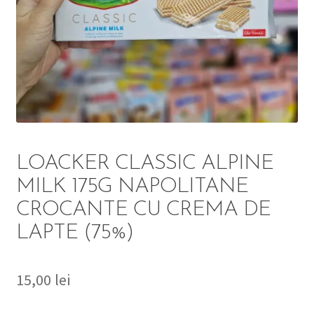
DETERGENT
ÎNGRIJIRE
SOLUȚII CURĂȚENIE
PERSONALĂ
LOACKER CLASSIC ALPINE
MILK 175G NAPOLITANE
CROCANTE CU CREMA DE
TROLERE
LAPTE (75%)
ARTICOLE VOIAJ
15,00
lei