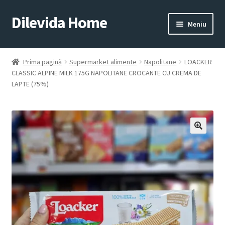
Dilevida Home
Sari
Sari
Meniu
la
la
navigare
conținut
SUPERMARKET
PENTRU
ALIMENTE
CASĂ
Prima pagină
Supermarket alimente
Napolitane
LOACKER
CLASSIC ALPINE MILK 175G NAPOLITANE CROCANTE CU CREMA DE
LAPTE (75%)
COPII
ROYALTY
JUCARII
LINE