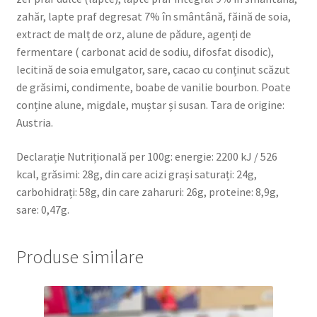
zahăr, lapte praf degresat 7% în smântână, făină de soia,
extract de malț de orz, alune de pădure, agenți de
fermentare ( carbonat acid de sodiu, difosfat disodic),
lecitină de soia emulgator, sare, cacao cu conținut scăzut
de grăsimi, condimente, boabe de vanilie bourbon. Poate
conține alune, migdale, muștar și susan. Tara de origine:
Austria.
Declarație Nutrițională per 100g: energie: 2200 kJ / 526
kcal, grăsimi: 28g, din care acizi grași saturați: 24g,
carbohidrați: 58g, din care zaharuri: 26g, proteine: 8,9g,
sare: 0,47g.
Produse similare