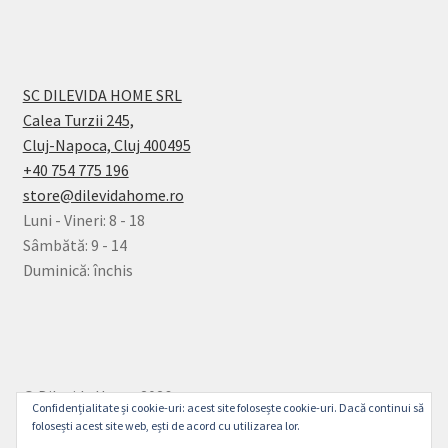
SC DILEVIDA HOME SRL
Calea Turzii 245,
Cluj-Napoca, Cluj 400495
+40 754 775 196
store@dilevidahome.ro
Luni - Vineri: 8 - 18
Sâmbătă: 9 - 14
Duminică: închis
© Dilevida Home 2026
Confidențialitate și cookie-uri: acest site folosește cookie-uri. Dacă continui să
Politică de Confidențialitate
Construit cu
folosești acest site web, ești de acord cu utilizarea lor.
WooCommerce
.