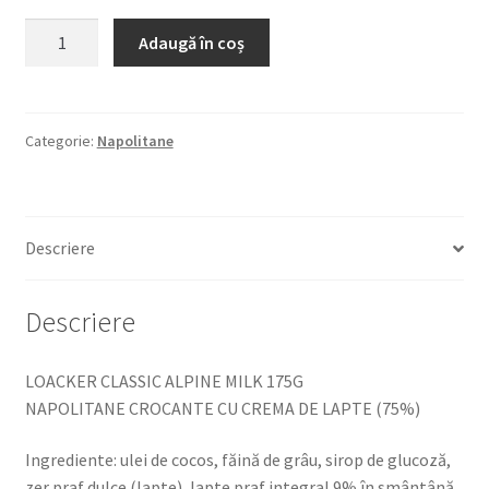
Cantitate
Adaugă în coș
LOACKER
CLASSIC
ALPINE
MILK
Categorie:
Napolitane
175G
NAPOLITANE
CROCANTE
Descriere
CU
CREMA
DE
Descriere
LAPTE
(75%)
LOACKER CLASSIC ALPINE MILK 175G
NAPOLITANE CROCANTE CU CREMA DE LAPTE (75%)
Ingrediente: ulei de cocos, făină de grâu, sirop de glucoză,
zer praf dulce (lapte), lapte praf integral 9% în smântână,