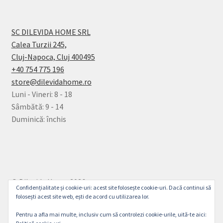
SC DILEVIDA HOME SRL
Calea Turzii 245,
Cluj-Napoca, Cluj 400495
+40 754 775 196
store@dilevidahome.ro
Luni - Vineri: 8 - 18
Sâmbătă: 9 - 14
Duminică: închis
© Dilevida Home 2026
Confidențialitate și cookie-uri: acest site folosește cookie-uri. Dacă continui să
Politică de Confidențialitate
Construit cu
folosești acest site web, ești de acord cu utilizarea lor.
WooCommerce
.
Pentru a afla mai multe, inclusiv cum să controlezi cookie-urile, uită-te aici: