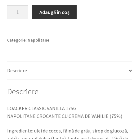
Cantitate
Adaugă în coș
LOACKER
CLASSIC
VANILLA
175G
Categorie:
Napolitane
NAPOLITANE
CROCANTE
CU
Descriere
CREMA
DE
VANILIE
Descriere
(75%)
LOACKER CLASSIC VANILLA 175G
NAPOLITANE CROCANTE CU CREMA DE VANILIE (75%)
Ingrediente: ulei de cocos, făină de grâu, sirop de glucoză,
zahăr, zer praf dulce (lapte), lapte praf degresat, făină de