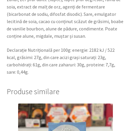
soia, extract de malț de orz, agenți de fermentare
(bicarbonat de sodiu, difosfat disodic). Sare, emulgator
lecitină de soia, cacao cu conținut scăzut de grăsimi, boabe
de vanilie bourbon, alune de pădure, condimente. Poate
conține alune, migdale, muștar și susan.
Declarație Nutrițională per 100g: energie: 2182 kJ / 522
kcal, grăsimi: 27g, din care acizi grași saturați: 23g,
carbohidrați: 61g, din care zaharuri: 30g, proteine: 7,7g,
sare: 0,44g.
Produse similare