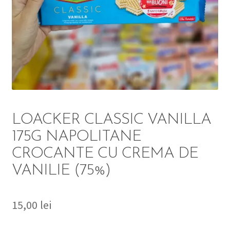
DETERGENT
ÎNGRIJIRE
SOLUȚII CURĂȚENIE
PERSONALĂ
LOACKER CLASSIC VANILLA
175G NAPOLITANE
CROCANTE CU CREMA DE
TROLERE
VANILIE (75%)
ARTICOLE VOIAJ
15,00
lei