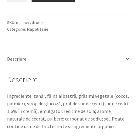
ZITRONE
400G
NAPOLITANE
SKU:
mannerzitrone
Categorie:
Napolitane
CU
CREMA
DE
LAMAIE
Descriere
Descriere
Ingrediente: zahăr, făină albastră, grăsimi vegetale (cocos,
palmier), sirop de glucoză, praf de suc de cedri (suc de cedri
1,6% în cremă), emulgator: lecitine de soia; arome
naturale de cedrat, pulbere: carbonat de sodiu; sel. Poate
contine urme de fructe fierte si ingrediente organice.