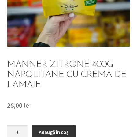
DETERGENT
ÎNGRIJIRE
SOLUȚII CURĂȚENIE
PERSONALĂ
MANNER ZITRONE 400G
NAPOLITANE CU CREMA DE
LAMAIE
TROLERE
ARTICOLE VOIAJ
28,00
lei
Cantitate
Adaugă în coș
MANNER