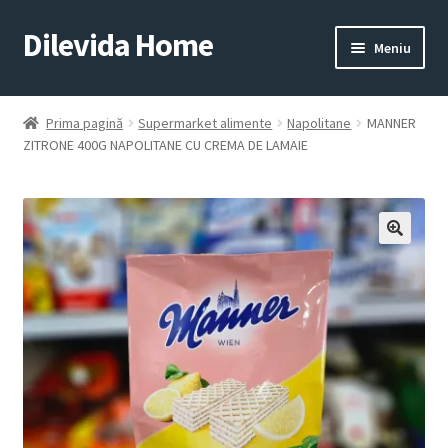
Dilevida Home
Sari
Sari
Meniu
la
la
navigare
conținut
SUPERMARKET
PENTRU
ALIMENTE
CASĂ
Prima pagină
Supermarket alimente
Napolitane
MANNER
ZITRONE 400G NAPOLITANE CU CREMA DE LAMAIE
COPII
ROYALTY
JUCARII
LINE