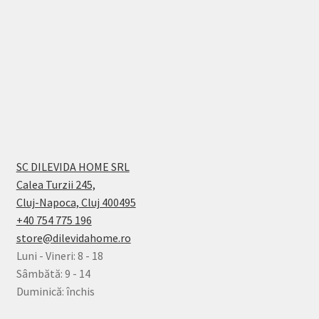
SC DILEVIDA HOME SRL
Calea Turzii 245,
Cluj-Napoca, Cluj 400495
+40 754 775 196
store@dilevidahome.ro
Luni - Vineri: 8 - 18
Sâmbătă: 9 - 14
Duminică: închis