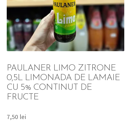
DETERGENT
ÎNGRIJIRE
SOLUȚII CURĂȚENIE
PERSONALĂ
PAULANER LIMO ZITRONE
0,5L LIMONADA DE LAMAIE
CU 5% CONTINUT DE
TROLERE
FRUCTE
ARTICOLE VOIAJ
7,50
lei