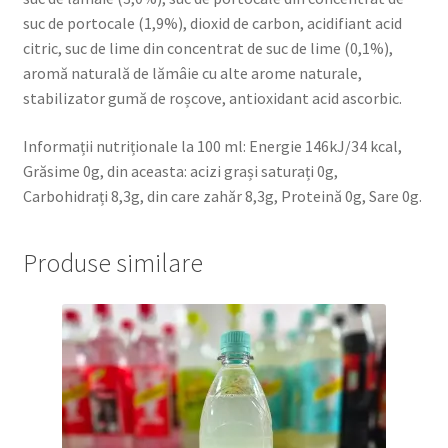
suc de portocale (1,9%), dioxid de carbon, acidifiant acid
citric, suc de lime din concentrat de suc de lime (0,1%),
aromă naturală de lămâie cu alte arome naturale,
stabilizator gumă de roșcove, antioxidant acid ascorbic.
Informații nutriționale la 100 ml: Energie 146kJ/34 kcal,
Grăsime 0g, din aceasta: acizi grași saturați 0g,
Carbohidrați 8,3g, din care zahăr 8,3g, Proteină 0g, Sare 0g.
Produse similare