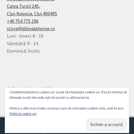
Calea Turzii 245,
Cluj-Napoca, Cluj 400495
+40 754 775 196
store@dilevidahome.ro
Luni - Vineri: 8 - 18
Sâmbătă: 9 - 14
Duminică: închis
© Dilevida Home 2026
Confidențialitate și cookie-uri: acest site folosește cookie-uri. Dacă continui să
Politică de Confidențialitate
Construit cu
folosești acest site web, ești de acord cu utilizarea lor.
WooCommerce
.
Pentru a afla mai multe, inclusiv cum să controlezi cookie-urile, uită-te aici:
Politică cookie-uri
0
Caută
Caută