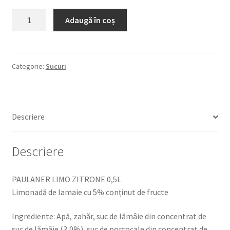
Cantitate
Adaugă în coș
PAULANER
LIMO
ZITRONE
0,5L
Categorie:
Sucuri
LIMONADA
DE
LAMAIE
Descriere
CU
5%
CONTINUT
Descriere
DE
FRUCTE
PAULANER LIMO ZITRONE 0,5L
Limonadă de lamaie cu 5% conținut de fructe
Ingrediente: Apă, zahăr, suc de lămâie din concentrat de
suc de lămâie (3,0%), suc de portocale din concentrat de