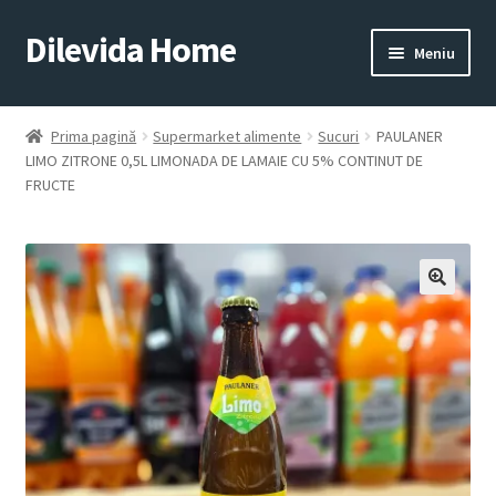
Dilevida Home
Sari
Sari
Meniu
la
la
navigare
conținut
SUPERMARKET
PENTRU
ALIMENTE
CASĂ
Prima pagină
Supermarket alimente
Sucuri
PAULANER
LIMO ZITRONE 0,5L LIMONADA DE LAMAIE CU 5% CONTINUT DE
FRUCTE
COPII
ROYALTY
JUCARII
LINE