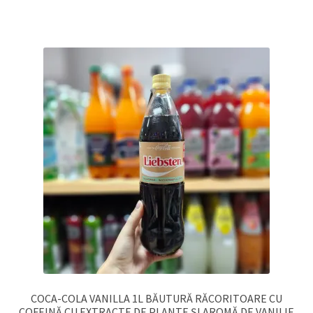
COCA-COLA VANILLA 1L BĂUTURĂ RĂCORITOARE CU
COFEINĂ CU EXTRACTE DE PLANTE ȘI AROMĂ DE VANILIE