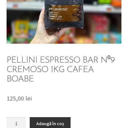
DETERGENT
ÎNGRIJIRE
SOLUȚII CURĂȚENIE
PERSONALĂ
PELLINI ESPRESSO BAR N⁰9
CREMOSO 1KG CAFEA
BOABE
TROLERE
ARTICOLE VOIAJ
125,00
lei
Cantitate
Adaugă în coș
PELLINI