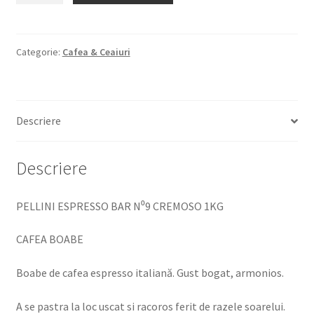
ESPRESSO
BAR
N⁰9
Categorie:
Cafea & Ceaiuri
CREMOSO
1KG
CAFEA
Descriere
BOABE
Descriere
PELLINI ESPRESSO BAR N⁰9 CREMOSO 1KG
CAFEA BOABE
Boabe de cafea espresso italiană. Gust bogat, armonios.
A se pastra la loc uscat si racoros ferit de razele soarelui.