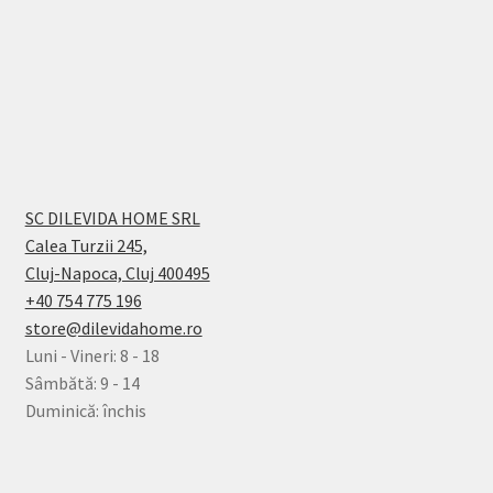
SC DILEVIDA HOME SRL
Calea Turzii 245,
Cluj-Napoca, Cluj 400495
+40 754 775 196
store@dilevidahome.ro
Luni - Vineri: 8 - 18
Sâmbătă: 9 - 14
Duminică: închis