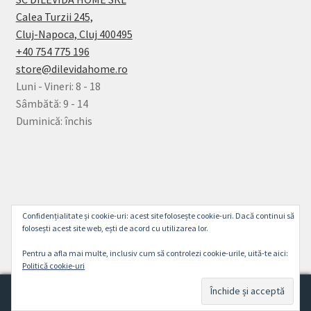
Calea Turzii 245,
Cluj-Napoca, Cluj 400495
+40 754 775 196
store@dilevidahome.ro
Luni - Vineri: 8 - 18
Sâmbătă: 9 - 14
Duminică: închis
© Dilevida Home 2026
Confidențialitate și cookie-uri: acest site folosește cookie-uri. Dacă continui să
Politică de Confidențialitate
Construit cu
folosești acest site web, ești de acord cu utilizarea lor.
WooCommerce
.
Pentru a afla mai multe, inclusiv cum să controlezi cookie-urile, uită-te aici:
Politică cookie-uri
0
Caută
Caută