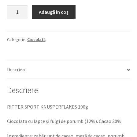
Cantitate
Adaugă în coș
RITTER
SPORT
KNUSPERFLAKES
100g
Categorie:
Ciocolată
Ciocolata
cu
lapte
Descriere
și
fulgi
de
Descriere
porumb
(12%).
RITTER SPORT KNUSPERFLAKES 100g
Cacao
30%
Ciocolata cu lapte și fulgi de porumb (12%). Cacao 30%
Ingrediente: zahăr, unt de cacao, masă de cacao, porumb