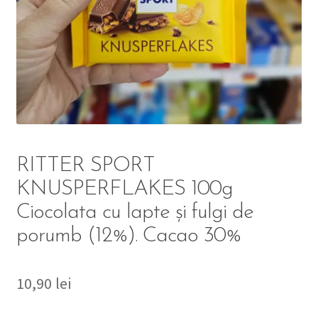
DETERGENT
ÎNGRIJIRE
SOLUȚII CURĂȚENIE
PERSONALĂ
RITTER SPORT
KNUSPERFLAKES 100g
Ciocolata cu lapte și fulgi de
TROLERE
porumb (12%). Cacao 30%
ARTICOLE VOIAJ
10,90
lei