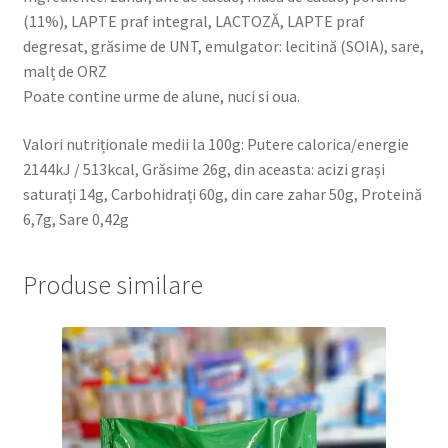
(11%), LAPTE praf integral, LACTOZĂ, LAPTE praf
degresat, grăsime de UNT, emulgator: lecitină (SOIA), sare,
malț de ORZ
Poate contine urme de alune, nuci si oua.
Valori nutriționale medii la 100g: Putere calorica/energie
2144kJ / 513kcal, Grăsime 26g, din aceasta: acizi grași
saturați 14g, Carbohidrați 60g, din care zahar 50g, Proteină
6,7g, Sare 0,42g
Produse similare