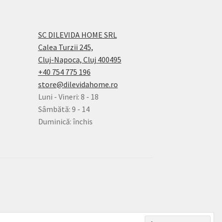
SC DILEVIDA HOME SRL
Calea Turzii 245,
Cluj-Napoca, Cluj 400495
+40 754 775 196
store@dilevidahome.ro
Luni - Vineri: 8 - 18
Sâmbătă: 9 - 14
Duminică: închis