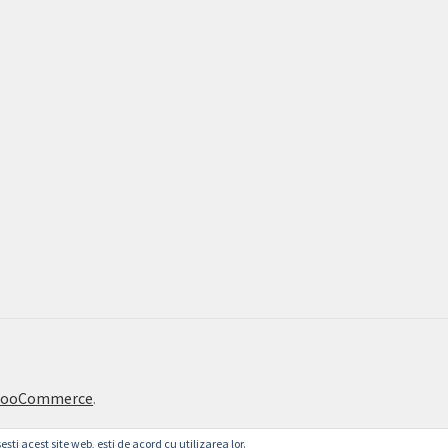
 WooCommerce
.
ești acest site web, ești de acord cu utilizarea lor.