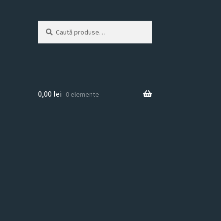
Caută
Caută
după:
0,00
lei
0 elemente