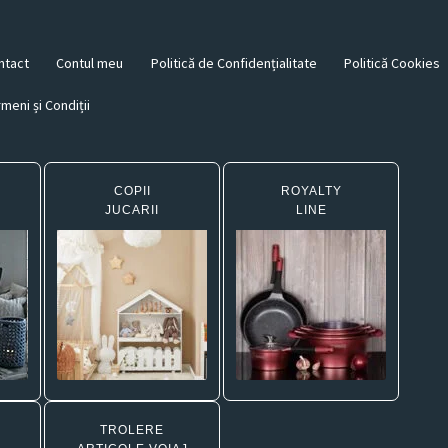
ntact
Contul meu
Politică de Confidențialitate
Politică Cookies
meni și Condiții
COPII
ROYALTY
JUCARII
LINE
TROLERE