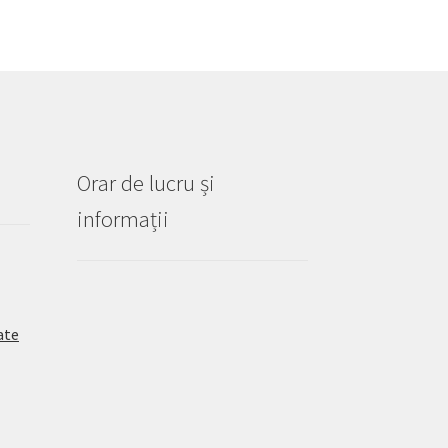
Orar de lucru și
informații
ate