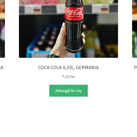
RA
COCA COLA 0,33L, GERMANIA
P
7,50
lei
Adaugă în coș