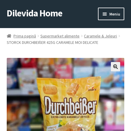
Dilevida Home
Sari
Sari
Meniu
la
la
navigare
conținut
SUPERMARKET
PENTRU
ALIMENTE
CASĂ
Prima pagină
Supermarket alimente
Caramele & Jeleuri
STORCK DURCHBEIßER 425G CARAMELE MOI DELICATE
COPII
ROYALTY
JUCARII
LINE