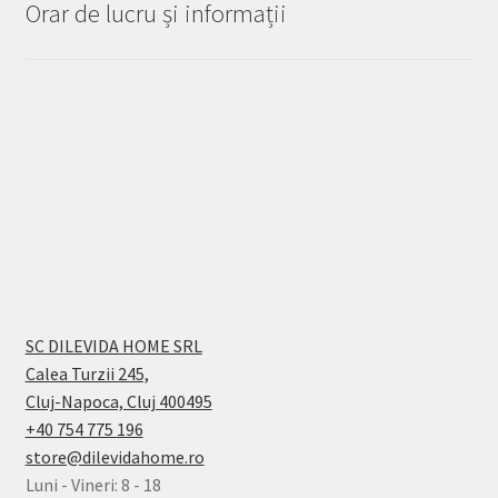
Orar de lucru și informații
SC DILEVIDA HOME SRL
Calea Turzii 245,
Cluj-Napoca, Cluj 400495
+40 754 775 196
store@dilevidahome.ro
Luni - Vineri: 8 - 18