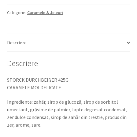
425G
CARAMELE
Categorie:
Caramele & Jeleuri
MOI
DELICATE
Descriere
Descriere
STORCK DURCHBEIßER 425G
CARAMELE MOI DELICATE
Ingrediente: zahăr, sirop de glucoză, sirop de sorbitol
umectant, grăsime de palmier, lapte degresat condensat,
zer dulce condensat, sirop de zahăr din trestie, produs din
zer, arome, sare.