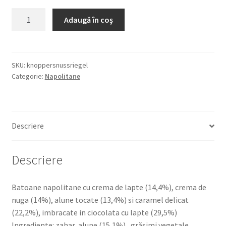
Cantitate
Adaugă în coș
STORCK
KNOPPERS
NUSS
RIEGEL
SKU:
knoppersnussriegel
Categorie:
Napolitane
200G
BATOANE
DE
NAPOLITANE
Descriere
CU
CREMA
DE
Descriere
LAPTE
Batoane napolitane cu crema de lapte (14,4%), crema de
nuga (14%), alune tocate (13,4%) si caramel delicat
(22,2%), imbracate in ciocolata cu lapte (29,5%)
Ingrediente: zahar, alune (15,1%) , grăsimi vegetale