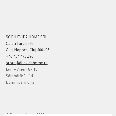
SC DILEVIDA HOME SRL
Calea Turzii 245,
Cluj-Napoca, Cluj 400495
+40 754 775 196
store@dilevidahome.ro
Luni - Vineri: 8 - 18
Sâmbătă: 9 - 14
Duminică: închis
© Dilevida Home 2026