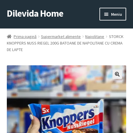
Dilevida Home
Sari
Sari
Meniu
la
la
navigare
conținut
SUPERMARKET
PENTRU
ALIMENTE
CASĂ
Prima pagină
Supermarket alimente
Napolitane
STORCK
KNOPPERS NUSS RIEGEL 200G BATOANE DE NAPOLITANE CU CREMA
DE LAPTE
COPII
ROYALTY
JUCARII
LINE