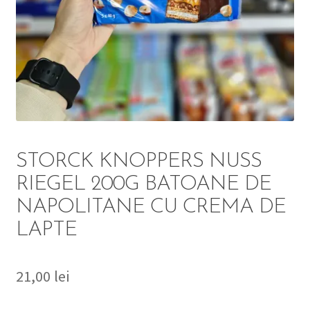
DETERGENT
ÎNGRIJIRE
SOLUȚII CURĂȚENIE
PERSONALĂ
STORCK KNOPPERS NUSS
RIEGEL 200G BATOANE DE
NAPOLITANE CU CREMA DE
TROLERE
LAPTE
ARTICOLE VOIAJ
21,00
lei