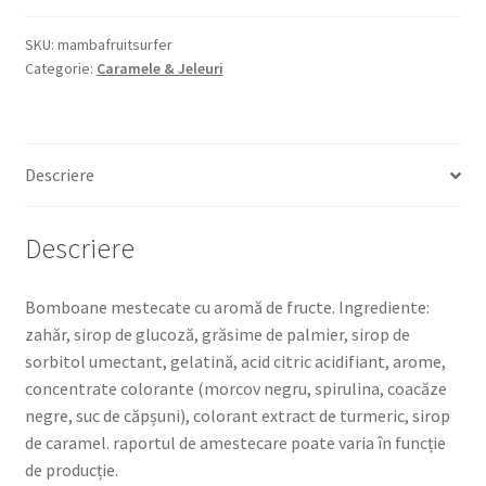
FRUIT
SURFER
SKU:
mambafruitsurfer
Categorie:
Caramele & Jeleuri
290g
Descriere
Descriere
Bomboane mestecate cu aromă de fructe. Ingrediente:
zahăr, sirop de glucoză, grăsime de palmier, sirop de
sorbitol umectant, gelatină, acid citric acidifiant, arome,
concentrate colorante (morcov negru, spirulina, coacăze
negre, suc de căpșuni), colorant extract de turmeric, sirop
de caramel. raportul de amestecare poate varia în funcție
de producție.