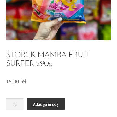
DETERGENT
ÎNGRIJIRE
SOLUȚII CURĂȚENIE
PERSONALĂ
STORCK MAMBA FRUIT
SURFER 290g
19,00
lei
TROLERE
ARTICOLE VOIAJ
Cantitate
Adaugă în coș
STORCK
MAMBA