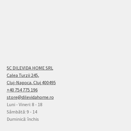
SC DILEVIDA HOME SRL
Calea Turzii 245,
Cluj-Napoca, Cluj 400495
+40 754 775 196
store@dilevidahome.ro
Luni - Vineri: 8 - 18
Sâmbătă: 9 - 14
Duminică: închis