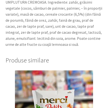
UMPLUTURA CREMOASA. Ingrediente: zahăr, grăsimi
vegetale (cocos, sâmburi de palmier, palmier, – în proporții
variate), masă de cacao, cereale crocante (6,5%) (din făină
de porumb, făină de orez, zahăr, faină de grau, praf de
cacao, zer de lapte praf, sare), unt de cacao, lapte praf
integral, zer de lapte praf, praf de cacao degresat, lactoză,
alune, emulsifiant: lecitină din soia, arome. Poate contine
urme de alte fructe cu coajă lemnoasa si ouă.
Produse similare