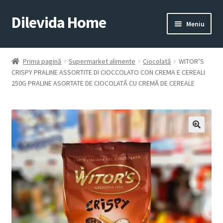
Dilevida Home
Sari
Sari
Meniu
la
la
navigare
conținut
SUPERMARKET
PENTRU
ALIMENTE
CASĂ
Prima pagină
Supermarket alimente
Ciocolată
WITOR’S
CRISPY PRALINE ASSORTITE DI CIOCCOLATO CON CREMA E CEREALI
250G PRALINE ASORTATE DE CIOCOLATĂ CU CREMĂ DE CEREALE
COPII
ROYALTY
JUCARII
LINE