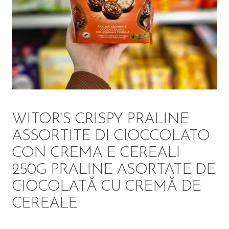
DETERGENT
ÎNGRIJIRE
SOLUȚII CURĂȚENIE
PERSONALĂ
WITOR’S CRISPY PRALINE
ASSORTITE DI CIOCCOLATO
CON CREMA E CEREALI
TROLERE
250G PRALINE ASORTATE DE
ARTICOLE VOIAJ
CIOCOLATĂ CU CREMĂ DE
CEREALE