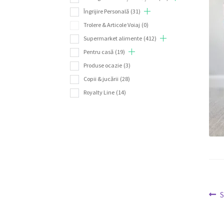
Îngrijire Personală
(31)
Trolere & Articole Voiaj
(0)
Supermarket alimente
(412)
Pentru casă
(19)
Produse ocazie
(3)
Copii & jucării
(28)
Royalty Line
(14)
Na
A
a
în