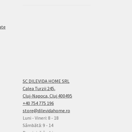
ate
SC DILEVIDA HOME SRL
Calea Turzii 245,
Cluj-Napoca, Cluj 400495
+40 754 775 196
store@dilevidahome.ro
Luni - Vineri: 8 - 18
Sâmbătă: 9 - 14