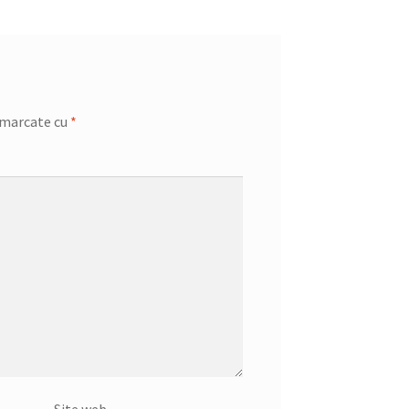
 marcate cu
*
Site web