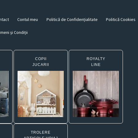
ntact
Contul meu
Politică de Confidențialitate
Politică Cookies
meni și Condiții
COPII
ROYALTY
JUCARII
LINE
TROLERE