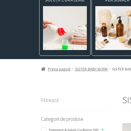
SOLUȚII CURĂȚENIE
PERSONALĂ
Prima pagină
SISTER BABY BORN
SISTER BA
S
Filtrează
Categorii de produse
Detergent & Soluții Curățenie
(44)