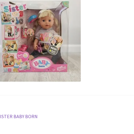
vigare
rticolul
SISTER BABY BORN
nterior: