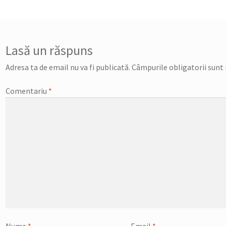
ticole
Lasă un răspuns
Adresa ta de email nu va fi publicată.
Câmpurile obligatorii sunt
Comentariu
*
Nume
*
Email
*