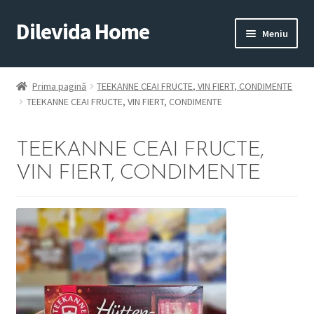
Dilevida Home
Sari
Sari
Meniu
la
la
navigare
conținut
SUPERMARKET
PENTRU
ALIMENTE
CASĂ
Prima pagină
TEEKANNE CEAI FRUCTE, VIN FIERT, CONDIMENTE
TEEKANNE CEAI FRUCTE, VIN FIERT, CONDIMENTE
TEEKANNE CEAI FRUCTE,
VIN FIERT, CONDIMENTE
COPII
ROYALTY
JUCARII
LINE