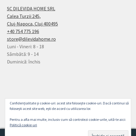
SC DILEVIDA HOME SRL
Calea Turzii 245,
Cluj-Napoca, Cluj 400495
+40 754 775 196
store@dilevidahome.ro
Luni - Vineri: 8 - 18
Sâmbătă: 9 - 14
Duminică: închis
© Dilevida Home 2026
Confidențialitate și cookie-uri: acest site folosește cookie-uri. Dacă continui să
Politică de Confidențialitate
Construit cu
folosești acest site web, ești de acord cu utilizarea lor.
WooCommerce
.
Pentru a afla mai multe, inclusiv cum să controlezi cookie-urile, uită-te aici:
Politică cookie-uri