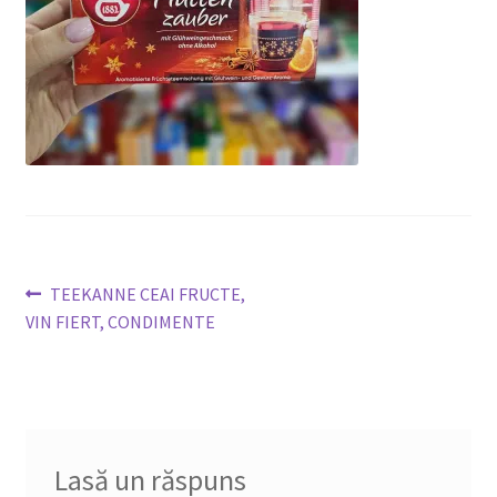
DETERGENT
ÎNGRIJIRE
SOLUȚII CURĂȚENIE
PERSONALĂ
Navigare
Articolul
TEEKANNE CEAI FRUCTE,
anterior:
VIN FIERT, CONDIMENTE
în
TROLERE
ARTICOLE VOIAJ
articole
Lasă un răspuns