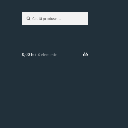
Caută
Caută
după:
0,00
lei
0 elemente