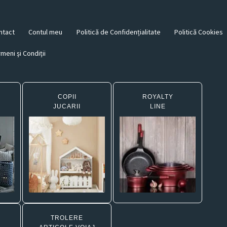
ntact
Contul meu
Politică de Confidențialitate
Politică Cookies
meni și Condiții
COPII
ROYALTY
JUCARII
LINE
TROLERE