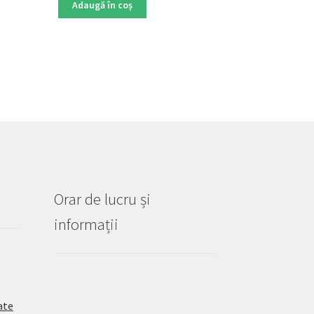
Adaugă în coș
Orar de lucru și
informații
ate