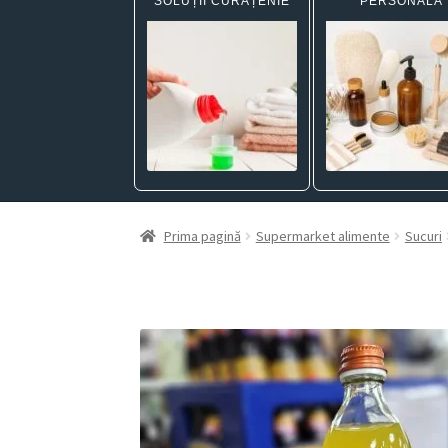
SOLUȚII CURĂȚENIE
PERSONALĂ
Prima pagină
Supermarket alimente
Sucuri