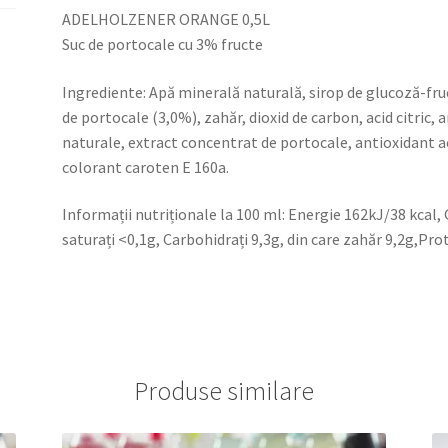
ADELHOLZENER ORANGE 0,5L
Suc de portocale cu 3% fructe
Ingrediente: Apă minerală naturală, sirop de glucoză-fru
de portocale (3,0%), zahăr, dioxid de carbon, acid citric
naturale, extract concentrat de portocale, antioxidant a
colorant caroten E 160a.
Informații nutriționale la 100 ml: Energie 162kJ/38 kcal, 
saturați <0,1g, Carbohidrați 9,3g, din care zahăr 9,2g,Pro
Produse similare