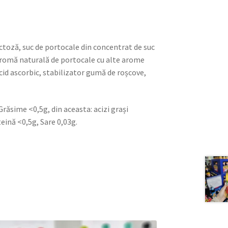
ctoză, suc de portocale din concentrat de suc
, aromă naturală de portocale cu alte arome
cid ascorbic, stabilizator gumă de roșcove,
Grăsime <0,5g, din aceasta: acizi grași
teină <0,5g, Sare 0,03g.