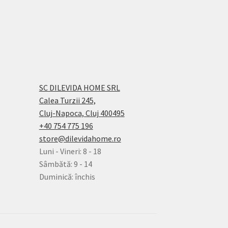
SC DILEVIDA HOME SRL
Calea Turzii 245,
Cluj-Napoca, Cluj 400495
+40 754 775 196
store@dilevidahome.ro
Luni - Vineri: 8 - 18
Sâmbătă: 9 - 14
Duminică: închis