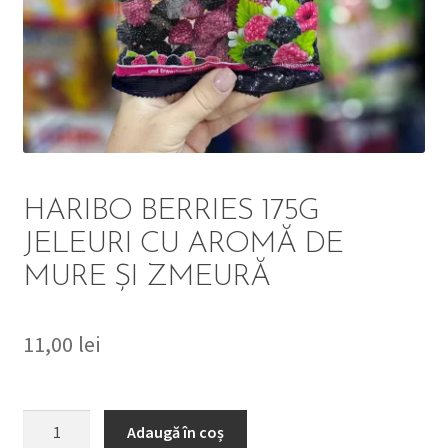
DETERGENT
ÎNGRIJIRE
SOLUȚII CURĂȚENIE
PERSONALĂ
HARIBO BERRIES 175G
JELEURI CU AROMĂ DE
MURE ȘI ZMEURĂ
TROLERE
ARTICOLE VOIAJ
11,00
lei
Cantitate
Adaugă în coș
HARIBO