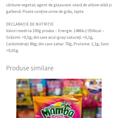
cărbune vegetal; agent de glazurare: ceară de albine albă și
galbenă. Poate conține urme de grâu, lapte.
DECLARAȚIE DE NUTRIȚIE
Valori medii la 100g produs – Energie: 1486kJ/350kcal –
Grăsimi: <0,5g; din care acizi grași saturați: <0,1g,
Carbohidrați: 86g; din care zahar: 70g, Proteine: 1,1g, Sare:
<0,01g.
Produse similare