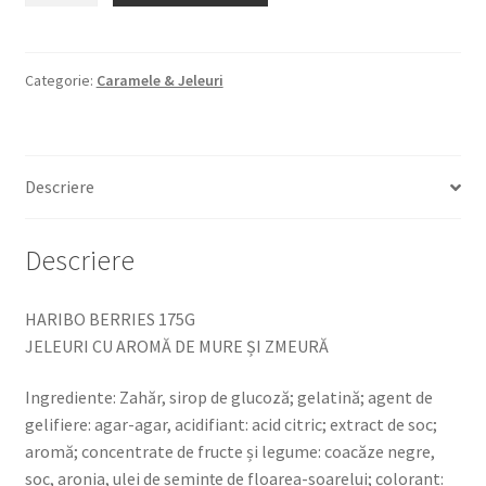
BERRIES
175G
JELEURI
Categorie:
Caramele & Jeleuri
CU
AROMĂ
DE
Descriere
MURE
ȘI
ZMEURĂ
Descriere
HARIBO BERRIES 175G
JELEURI CU AROMĂ DE MURE ȘI ZMEURĂ
Ingrediente: Zahăr, sirop de glucoză; gelatină; agent de
gelifiere: agar-agar, acidifiant: acid citric; extract de soc;
aromă; concentrate de fructe și legume: coacăze negre,
soc, aronia, ulei de semințe de floarea-soarelui; colorant: