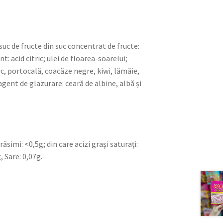
suc de fructe din suc concentrat de fructe:
: acid citric; ulei de floarea-soarelui;
oc, portocală, coacăze negre, kiwi, lămâie,
agent de glazurare: ceară de albine, albă și
simi: <0,5g; din care acizi grași saturați:
, Sare: 0,07g.