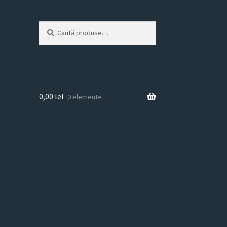
Caută
Caută
după:
0,00
lei
0 elemente