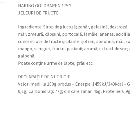
HARIBO GOLDBAREN 175G
JELEURI DE FRUCTE
Ingrediente: Sirop de glucoză; zahăr, gelatină, dextroză, 
măr, zmeură, căpșuni, portocală, lămâie, ananas, acidifiant
concentrate de fructe și plante: șofran, spirulină, măr, s
mango, struguri, fructul pasiunii; aromă; extract de soc; 
galbenă.
Poate conține urme de lapte, grâu etc.
DECLARAȚIE DE NUTRIȚIE
Valori medii la 100g produs – Energie: 1459kJ/343kcal – Gră
0,1g, Carbohidrați: 77g; din care zahar: 46g, Proteine: 6,9g