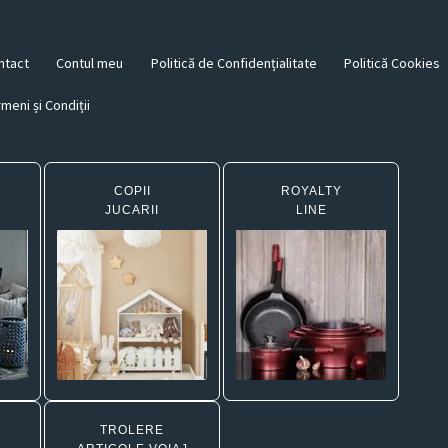
ntact
Contul meu
Politică de Confidențialitate
Politică Cookies
meni și Condiții
COPII
ROYALTY
JUCARII
LINE
TROLERE