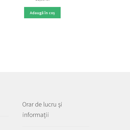
Adaugă în coș
Orar de lucru și
informații