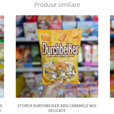
Produse similare
TE
STORCK DURCHBEIßER 425G CARAMELE MOI
I
DELICATE