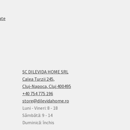
ate
SC DILEVIDA HOME SRL
Calea Turzii 245,
Cluj-Napoca, Cluj 400495
+40 754 775 196
store@dilevidahome.ro
Luni - Vineri: 8 - 18
Sâmbătă: 9 - 14
Duminică: închis