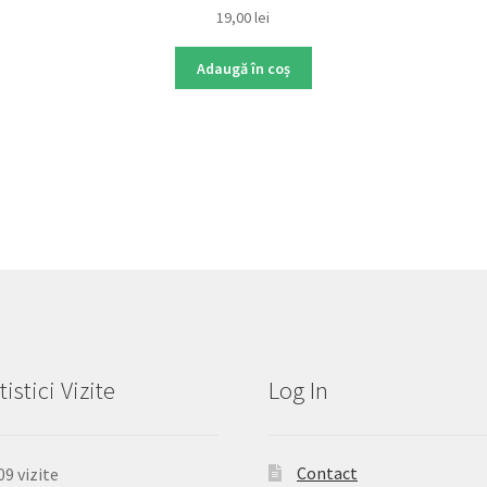
19,00
lei
Adaugă în coș
tistici Vizite
Log In
Contact
09 vizite