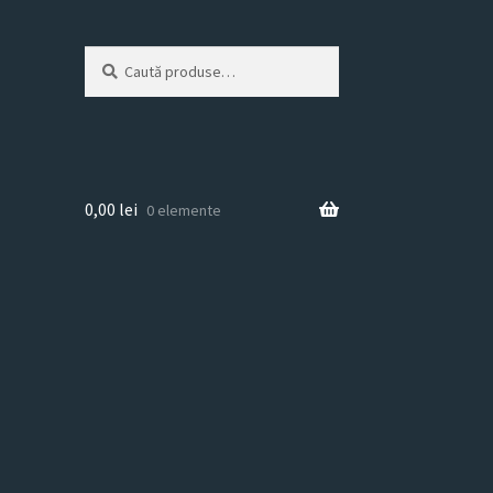
Caută
Caută
după:
0,00
lei
0 elemente