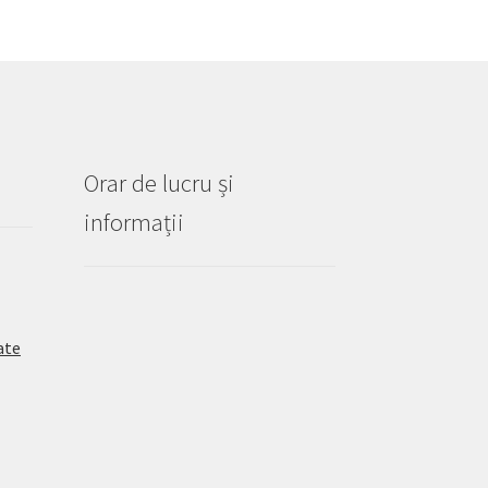
Orar de lucru și
informații
ate