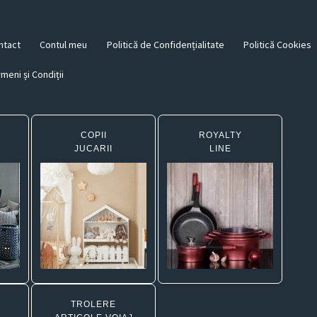
ntact
Contul meu
Politică de Confidențialitate
Politică Cookies
meni și Condiții
COPII
ROYALTY
JUCARII
LINE
TROLERE