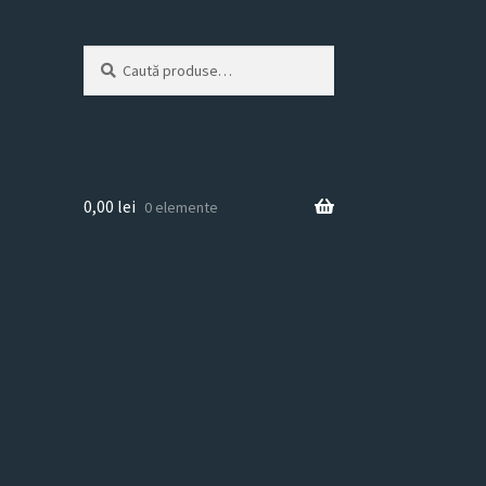
Caută
Caută
după:
0,00
lei
0 elemente