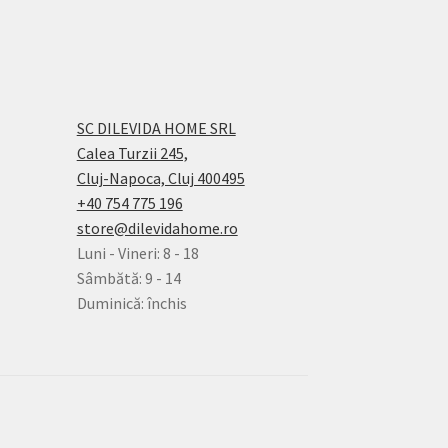
SC DILEVIDA HOME SRL
Calea Turzii 245,
Cluj-Napoca, Cluj 400495
+40 754 775 196
store@dilevidahome.ro
Luni - Vineri: 8 - 18
Sâmbătă: 9 - 14
Duminică: închis