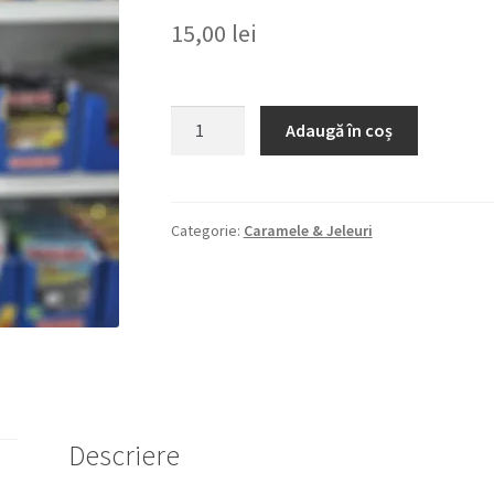
15,00
lei
Cantitate
Adaugă în coș
HARIBO
SPAGHETTI
SOUR
HAPPY
Categorie:
Caramele & Jeleuri
COLA
200G
BOMBOANE
GUMATE
CU
AROMA
DE
COLA
Descriere