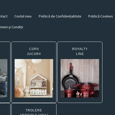
ntact
Contul meu
Politică de Confidențialitate
Politică Cookies
meni și Condiții
COPII
ROYALTY
JUCARII
LINE
TROLERE