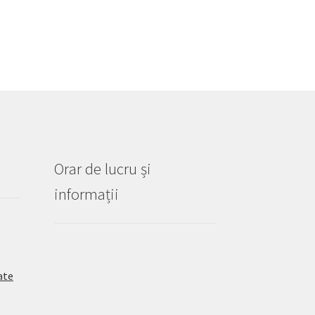
Orar de lucru și
informații
ate