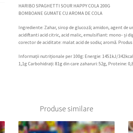
HARIBO SPAGHETTI SOUR HAPPY COLA 200G
BOMBOANE GUMATE CU AROMA DE COLA
Ingrediente: Zahar, sirop de glucoză; amidon, agent de um
acidiftanti acid citric, acid malic, emulsifiant: mono- și di
corector de aciditate: malat acid de sodiu; aromă. Produs
Informații nutriționale per 100g: Energie: 1451kJ/342kcal G
1,1g Carbohidrați: 81g din care zaharuri: 52g, Proteine: 0,
Produse similare