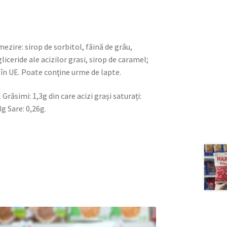
ezire: sirop de sorbitol, făină de grâu,
gliceride ale acizilor grasi, sirop de caramel;
 în UE. Poate conţine urme de lapte.
răsimi: 1,3g din care acizi grași saturați:
8g Sare: 0,26g.