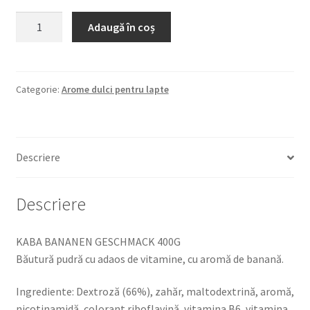
Cantitate
Adaugă în coș
KABA
BANANEN
GESCHMACK
400G
Categorie:
Arome dulci pentru lapte
Băutură
pudră
cu
Descriere
adaos
de
vitamine,
Descriere
cu
aromă
KABA BANANEN GESCHMACK 400G
de
Băutură pudră cu adaos de vitamine, cu aromă de banană.
banană.
Ingrediente: Dextroză (66%), zahăr, maltodextrină, aromă,
nicotinamidă, colorant riboflavină, vitamina B6, vitamina