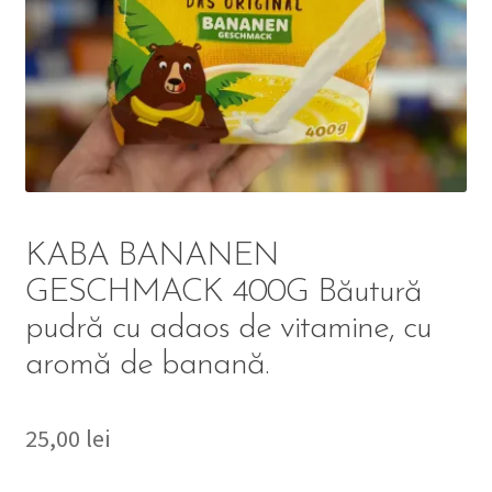
DETERGENT
ÎNGRIJIRE
SOLUȚII CURĂȚENIE
PERSONALĂ
KABA BANANEN
GESCHMACK 400G Băutură
pudră cu adaos de vitamine, cu
TROLERE
aromă de banană.
ARTICOLE VOIAJ
25,00
lei