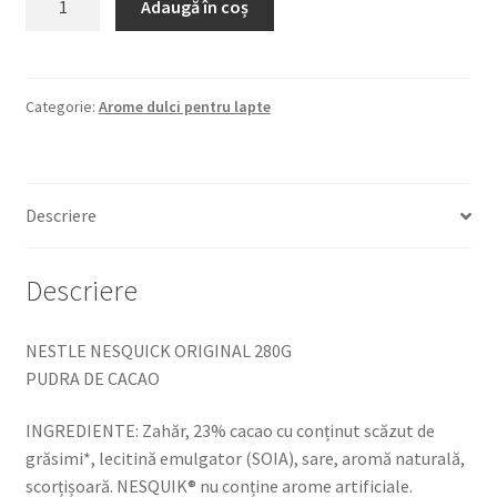
Adaugă în coș
NESTLE
NESQUICK
ORIGINAL
280G
Categorie:
Arome dulci pentru lapte
PUDRA
DE
CACAO
Descriere
Descriere
NESTLE NESQUICK ORIGINAL 280G
PUDRA DE CACAO
INGREDIENTE: Zahăr, 23% cacao cu conținut scăzut de
grăsimi*, lecitină emulgator (SOIA), sare, aromă naturală,
scorțișoară. NESQUIK® nu conține arome artificiale.