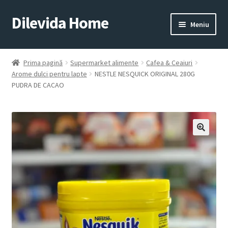
Dilevida Home
Sari
Sari
Meniu
la
la
navigare
conținut
SUPERMARKET
PENTRU
ALIMENTE
CASĂ
Prima pagină
Supermarket alimente
Cafea & Ceaiuri
Arome dulci pentru lapte
NESTLE NESQUICK ORIGINAL 280G
PUDRA DE CACAO
COPII
ROYALTY
JUCARII
LINE