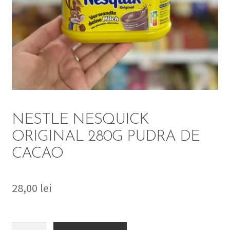
DETERGENT
ÎNGRIJIRE
SOLUȚII CURĂȚENIE
PERSONALĂ
NESTLE NESQUICK
ORIGINAL 280G PUDRA DE
CACAO
TROLERE
ARTICOLE VOIAJ
28,00
lei
Cantitate