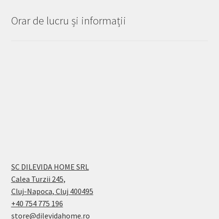
Orar de lucru și informații
SC DILEVIDA HOME SRL
Calea Turzii 245,
Cluj-Napoca, Cluj 400495
+40 754 775 196
store@dilevidahome.ro