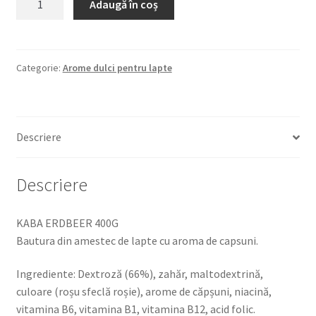
Adaugă în coș
KABA
ERDBEER
400G
Bautura
Categorie:
Arome dulci pentru lapte
din
amestec
de
Descriere
lapte
cu
aroma
Descriere
de
capsuni.
KABA ERDBEER 400G
Bautura din amestec de lapte cu aroma de capsuni.
Ingrediente: Dextroză (66%), zahăr, maltodextrină,
culoare (roșu sfeclă roșie), arome de căpșuni, niacină,
vitamina B6, vitamina B1, vitamina B12, acid folic.