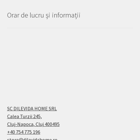
Orar de lucru și informații
SC DILEVIDA HOME SRL
Calea Turzii 245,
Cluj-Napoca, Cluj 400495
+40 754 775 196
store@dilevidahome.ro