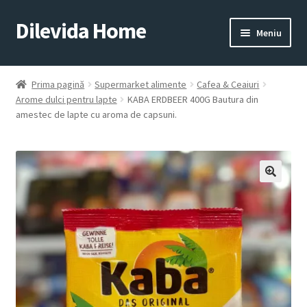
Dilevida Home
Sari
Sari
Meniu
la
la
navigare
conținut
SUPERMARKET
PENTRU
ALIMENTE
CASĂ
Prima pagină
Supermarket alimente
Cafea & Ceaiuri
Arome dulci pentru lapte
KABA ERDBEER 400G Bautura din
amestec de lapte cu aroma de capsuni.
COPII
ROYALTY
JUCARII
LINE