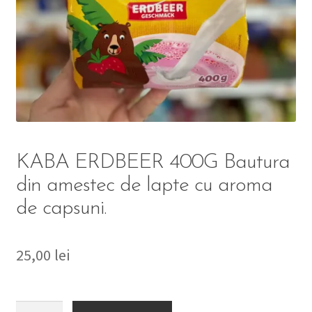
DETERGENT
ÎNGRIJIRE
SOLUȚII CURĂȚENIE
PERSONALĂ
KABA ERDBEER 400G Bautura
din amestec de lapte cu aroma
de capsuni.
TROLERE
ARTICOLE VOIAJ
25,00
lei
Cantitate