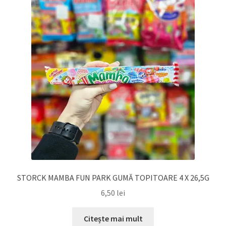
DETERGENT
ÎNGRIJIRE
SOLUȚII CURĂȚENIE
PERSONALĂ
TROLERE
ARTICOLE VOIAJ
STORCK MAMBA FUN PARK GUMĂ TOPITOARE 4 X 26,5G
6,50
lei
Citește mai mult