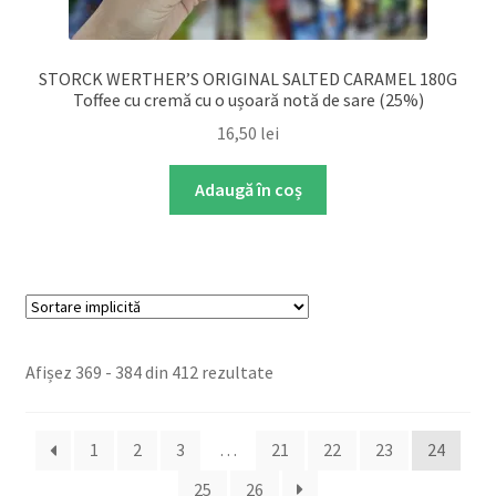
STORCK WERTHER’S ORIGINAL SALTED CARAMEL 180G
Toffee cu cremă cu o ușoară notă de sare (25%)
16,50
lei
Adaugă în coș
Afișez 369 - 384 din 412 rezultate
1
2
3
…
21
22
23
24
25
26