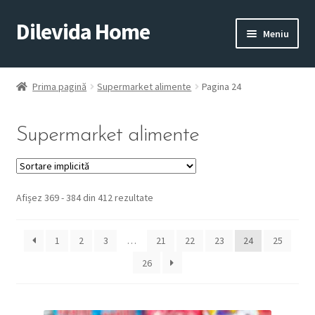
Dilevida Home
Sari
Sari
Meniu
la
la
navigare
conținut
SUPERMARKET
PENTRU
ALIMENTE
CASĂ
Prima pagină
Supermarket alimente
Pagina 24
Supermarket alimente
Afișez 369 - 384 din 412 rezultate
COPII
ROYALTY
JUCARII
LINE
1
2
3
…
21
22
23
24
25
26