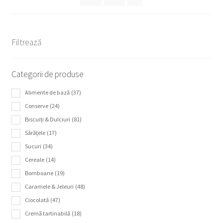
Filtrează
Categorii de produse
Alimente de bază
(37)
Conserve
(24)
Biscuiți & Dulciuri
(81)
Sărăţele
(17)
Sucuri
(34)
Cereale
(14)
Bomboane
(19)
Caramele & Jeleuri
(48)
Ciocolată
(47)
Cremă tartinabilă
(18)