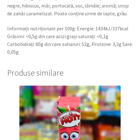
negre, hibiscus, măr, portocală, soc, lămâie; aromă; sirop
de zahăr caramelizat. Poate conține urme de lapte, grâu.
Informații nutriționale per 100g: Energie: 1434kJ/337kcal
Grăsimi: <0,5g din care acizi grași saturați: <0,1g
Carbohidrați: 80g din care zaharuri: 52g, Proteine: 3,2g Sare:
0,05g
Produse similare