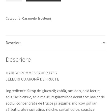
POMMES
SAUER
175G
Categorie:
Caramele & Jeleuri
JELEURI
CU
AROMĂ
Descriere
DE
FRUCTE
Descriere
HARIBO POMMES SAUER 175G
JELEURI CU AROMĂ DE FRUCTE
Ingrediente: Sirop de glucoză; zahăr, amidon, acid lactic;
acizi: acid citric, acid malic; regulator de aciditate: malat de
sodiu; concentrate de fructe și legume: morcov, șofran
sălbatic, alge spirulina, ridiche, cartof dulce, coacăze