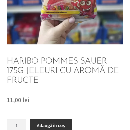
DETERGENT
ÎNGRIJIRE
SOLUȚII CURĂȚENIE
PERSONALĂ
HARIBO POMMES SAUER
175G JELEURI CU AROMĂ DE
FRUCTE
TROLERE
ARTICOLE VOIAJ
11,00
lei
Cantitate
Adaugă în coș
HARIBO