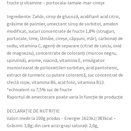
fructe și vitamine – portocala-lamaie-mar-cireșe
Ingrediente: Zahăr, sirop de glucoză, acidifiant acid citric,
grăsime de palmier, umectant sirop de sorbitol, amidon
modificat, sucuri concentrate de fructe 1,8% (struguri,
portocale, lime, lămâie, cireșe, căpșuni, măr), carbonați de
sodiu, vitamina C, agenți de separare (citrat de calciu, oxid
de magneziu), concentrate de coloranți (morcov negru,
spirulină), arome, niacină, vitamina E, emulgator:
monostearat de polioxietilen sorbitan, acid pantotenic,
extract de turmeric cu putere colorantă, suc concentrat de
sfeclă roșie, vitamina B6, acid folic, vitamina B12.
*echivalent cu 7,5% suc de fructe
Raportul de amestecare poate varia în funcție de producție.
DECLARAȚIE DE NUTRIȚIE
Valori medii la 100g produs – Energie: 1623kJ/383kcal –
Grăsimi: 3,8g; din care acizi grași saturați: 2,0g,