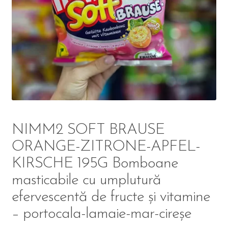
DETERGENT
ÎNGRIJIRE
SOLUȚII CURĂȚENIE
PERSONALĂ
NIMM2 SOFT BRAUSE
ORANGE-ZITRONE-APFEL-
TROLERE
KIRSCHE 195G Bomboane
ARTICOLE VOIAJ
masticabile cu umplutură
efervescentă de fructe și vitamine
– portocala-lamaie-mar-cireșe