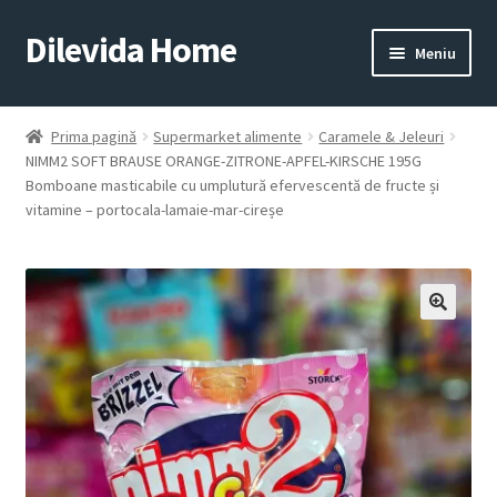
Dilevida Home
Sari
Sari
Meniu
la
la
navigare
conținut
SUPERMARKET
PENTRU
ALIMENTE
CASĂ
Prima pagină
Supermarket alimente
Caramele & Jeleuri
NIMM2 SOFT BRAUSE ORANGE-ZITRONE-APFEL-KIRSCHE 195G
Bomboane masticabile cu umplutură efervescentă de fructe și
vitamine – portocala-lamaie-mar-cireșe
COPII
ROYALTY
JUCARII
LINE