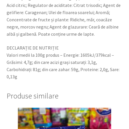
Acid citric; Regulator de aciditate: Citrat trisodic; Agent de
gelifiere: Caragenan; Ulei de floarea soarelui; Aromă;
Concentrate de fructe și plante: Ridiche, măr, coacăze
negre, morcov negru; Agent de glazurare: Ceară de albine
albă și galbenă. Poate conține urme de lapte.
DECLARAȚIE DE NUTRIȚIE
Valori medii la 100g produs – Energie: 1605kJ/379kcal –
Grăsimi: 4,7g; din care acizi grași saturați: 3,1g,
Carbohidrați: 81g; din care zahar: 59g, Proteine: 2,0g, Sare:
0,13g
Produse similare