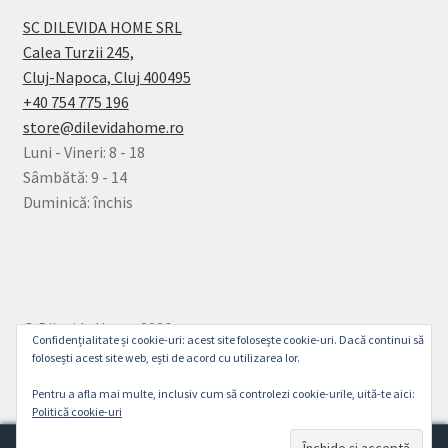
SC DILEVIDA HOME SRL
Calea Turzii 245,
Cluj-Napoca, Cluj 400495
+40 754 775 196
store@dilevidahome.ro
Luni - Vineri: 8 - 18
Sâmbătă: 9 - 14
Duminică: închis
© Dilevida Home 2026
Confidențialitate și cookie-uri: acest site folosește cookie-uri. Dacă continui să
Politică de Confidențialitate
Construit cu
folosești acest site web, ești de acord cu utilizarea lor.
WooCommerce
.
Pentru a afla mai multe, inclusiv cum să controlezi cookie-urile, uită-te aici:
Politică cookie-uri