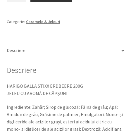
BALLA
STIXX
ERDBEERE
Categorie:
Caramele & Jeleuri
200G
JELEU
CU
Descriere
AROMĂ
DE
CĂPȘUNI
Descriere
HARIBO BALLA STIXX ERDBEERE 200G
JELEU CU AROMĂ DE CĂPȘUNI
Ingrediente: Zahăr; Sirop de glucoză; Făină de grâu; Apă;
Amidon de grâu; Grăsime de palmier; Emulgatori: Mono- și
digliceride ale acizilor grași, esteri ai acidului citric cu
mono- și digliceride ale acizilor grași; Dextroză; Acidifiant: