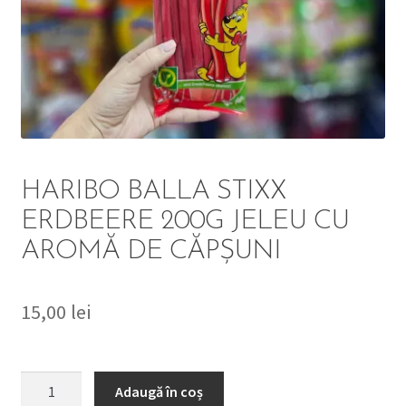
DETERGENT
ÎNGRIJIRE
SOLUȚII CURĂȚENIE
PERSONALĂ
HARIBO BALLA STIXX
ERDBEERE 200G JELEU CU
AROMĂ DE CĂPȘUNI
TROLERE
ARTICOLE VOIAJ
15,00
lei
Cantitate
Adaugă în coș
HARIBO